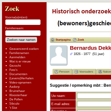
Zoek
Voorna(a)m(en):
Familienaam:
Startpagina
Zoek
Bernardus Dekke
Geavanceerd zoeken
Familienamen
1826 - 1877 (51 jaar)
Aanmelden
Wat is er nieuw
Gezocht
Foto's
Persoon
Voorouders
Nakom
Documenten
(Levens)Verhalen
Video-opnamen
Suggestie / opmerking mbt : Ber
Aadorp
Bruinehaar
Kloosterhaar
Uw naam:
De Pollen
Sibculo
E-mail adres:
't Slot