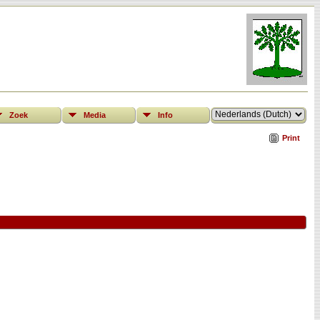
Zoek
Media
Info
Print