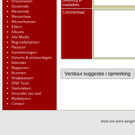
Bevestig e-
Vriezenveen
mailadres:
Oosteinde
Westeinde
Commentaar:
Westerhaar
Westerhoeven
Elders
Albums
Alle Media
Begraafplaatsen
Plaatsen
Aantekeningen
Datums & verjaardagen
Kalender
Rapporten
Bronnen
Vindplaatsen
DNA Tests
Statistieken
Verander van taal
Bladwijzers
Contact
Deze site werd aang