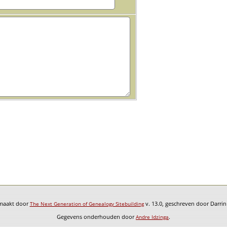
emaakt door
v. 13.0, geschreven door Darri
The Next Generation of Genealogy Sitebuilding
Gegevens onderhouden door
.
Andre Idzinga