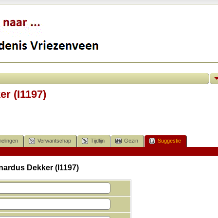
r (I1197)
elingen
Verwantschap
Tijdlijn
Gezin
Suggestie
nardus Dekker (I1197)