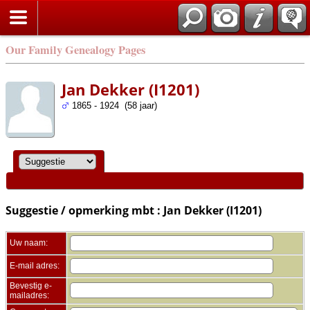
Zoek
Our Family Genealogy Pages
Jan Dekker (I1201)
1865 - 1924 (58 jaar)
Suggestie / opmerking mbt : Jan Dekker (I1201)
Uw naam:
E-mail adres:
Bevestig e-
mailadres: