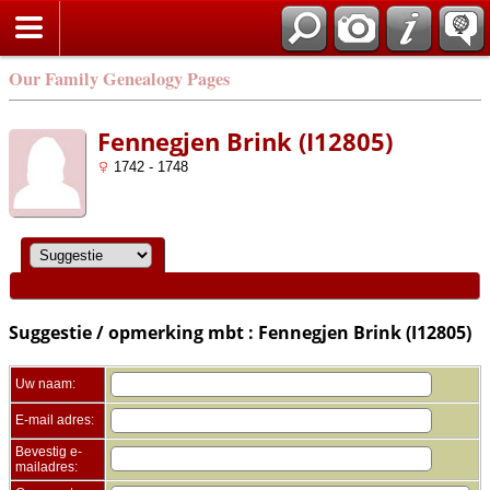
Zoek
Our Family Genealogy Pages
Fennegjen Brink (I12805)
1742 - 1748
Suggestie / opmerking mbt : Fennegjen Brink (I12805)
Uw naam:
E-mail adres:
Bevestig e-
mailadres: