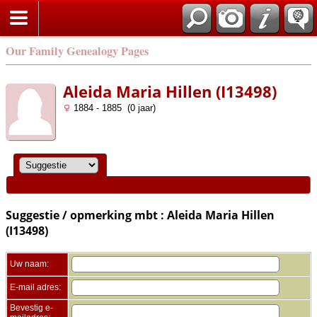
Zoek
Our Family Genealogy Pages
Aleida Maria Hillen (I13498)
1884 - 1885 (0 jaar)
Suggestie / opmerking mbt : Aleida Maria Hillen
(I13498)
Uw naam:
E-mail adres:
Bevestig e-