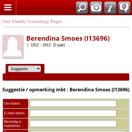
Zoek
Our Family Genealogy Pages
Berendina Smoes (I13696)
1912 - 1912 (0 jaar)
Suggestie / opmerking mbt : Berendina Smoes (I13696)
Uw naam:
E-mail adres:
Bevestig e-
mailadres: