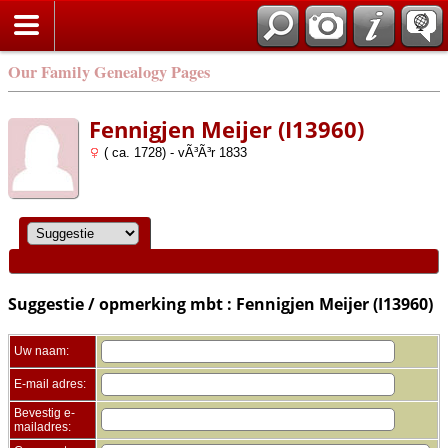
Zoek
Our Family Genealogy Pages
Fennigjen Meijer (I13960)
( ca. 1728) - vÃ³Ã³r 1833
Suggestie / opmerking mbt : Fennigjen Meijer (I13960)
Uw naam:
E-mail adres:
Bevestig e-
mailadres: