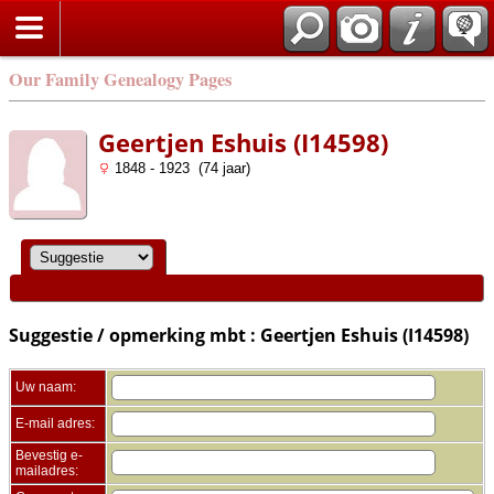
Zoek
Our Family Genealogy Pages
Geertjen Eshuis (I14598)
1848 - 1923 (74 jaar)
Suggestie / opmerking mbt : Geertjen Eshuis (I14598)
Uw naam:
E-mail adres:
Bevestig e-
mailadres: