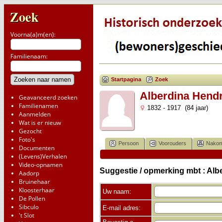
Zoek
Voorna(a)m(en):
Familienaam:
Startpagina
Zoek
Alberdina Hendr
Geavanceerd zoeken
Familienamen
1832 - 1917 (84 jaar)
Aanmelden
Wat is er nieuw
Gezocht
Foto's
Persoon
Voorouders
Nakom
Documenten
(Levens)Verhalen
Video-opnamen
Suggestie / opmerking mbt : Alb
Aadorp
Bruinehaar
Kloosterhaar
Uw naam:
De Pollen
Sibculo
E-mail adres:
't Slot