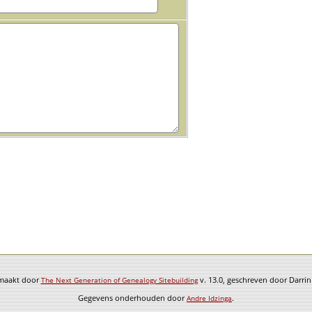
emaakt door
v. 13.0, geschreven door Darri
The Next Generation of Genealogy Sitebuilding
Gegevens onderhouden door
.
Andre Idzinga