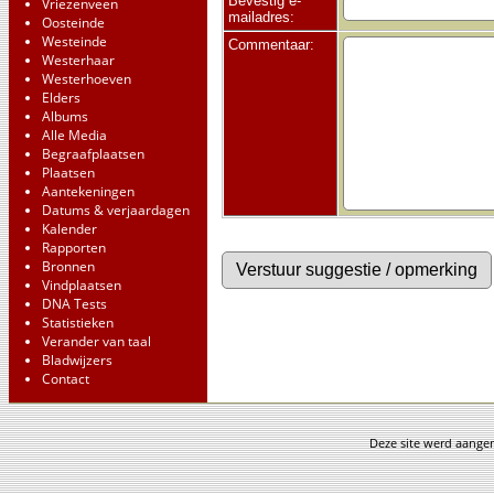
Bevestig e-
Vriezenveen
mailadres:
Oosteinde
Westeinde
Commentaar:
Westerhaar
Westerhoeven
Elders
Albums
Alle Media
Begraafplaatsen
Plaatsen
Aantekeningen
Datums & verjaardagen
Kalender
Rapporten
Bronnen
Vindplaatsen
DNA Tests
Statistieken
Verander van taal
Bladwijzers
Contact
Deze site werd aang