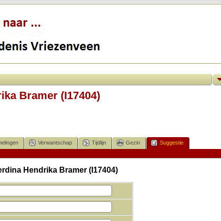
ika Bramer (I17404)
elingen
Verwantschap
Tijdlijn
Gezin
Suggestie
erdina Hendrika Bramer (I17404)