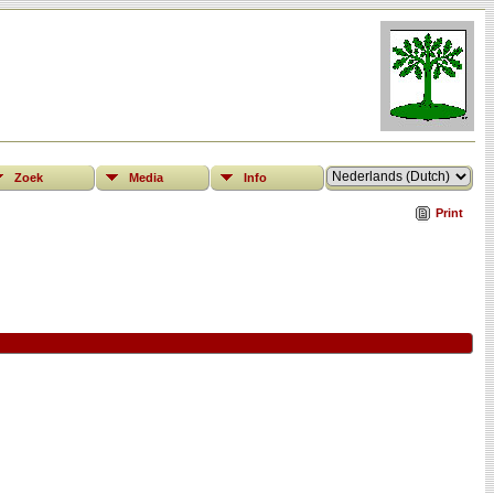
Zoek
Media
Info
Print