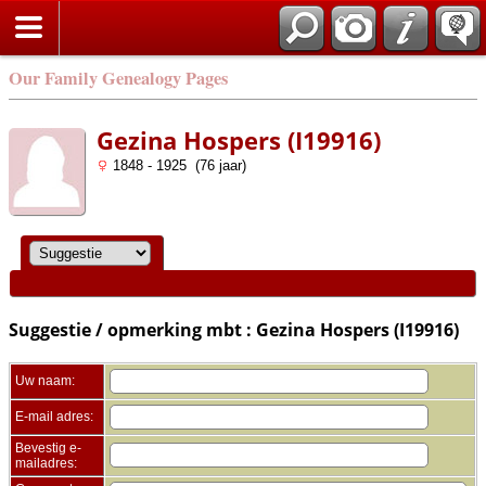
Zoek
Our Family Genealogy Pages
Gezina Hospers (I19916)
1848 - 1925 (76 jaar)
Suggestie / opmerking mbt : Gezina Hospers (I19916)
Uw naam:
E-mail adres:
Bevestig e-
mailadres: