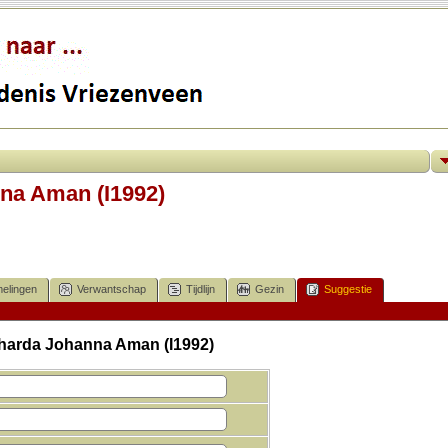
na Aman (I1992)
elingen
Verwantschap
Tijdlijn
Gezin
Suggestie
rharda Johanna Aman (I1992)