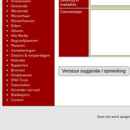
Bevestig e-
Vriezenveen
mailadres:
Oosteinde
Westeinde
Commentaar:
Westerhaar
Westerhoeven
Elders
Albums
Alle Media
Begraafplaatsen
Plaatsen
Aantekeningen
Datums & verjaardagen
Kalender
Rapporten
Bronnen
Vindplaatsen
DNA Tests
Statistieken
Verander van taal
Bladwijzers
Contact
Deze site werd aang