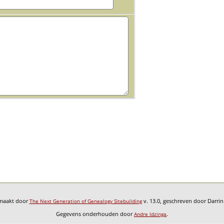
emaakt door
v. 13.0, geschreven door Darri
The Next Generation of Genealogy Sitebuilding
Gegevens onderhouden door
.
Andre Idzinga