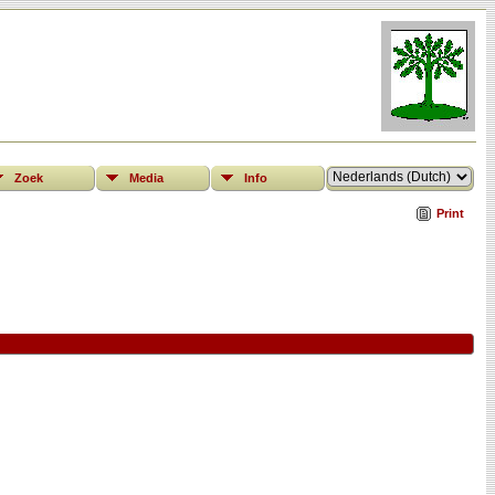
Zoek
Media
Info
Print