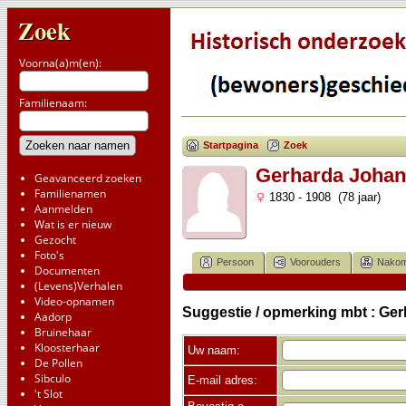
Zoek
Voorna(a)m(en):
Familienaam:
Startpagina
Zoek
Gerharda Johan
Geavanceerd zoeken
Familienamen
1830 - 1908 (78 jaar)
Aanmelden
Wat is er nieuw
Gezocht
Foto's
Persoon
Voorouders
Nakom
Documenten
(Levens)Verhalen
Video-opnamen
Suggestie / opmerking mbt : Ge
Aadorp
Bruinehaar
Kloosterhaar
Uw naam:
De Pollen
Sibculo
E-mail adres:
't Slot