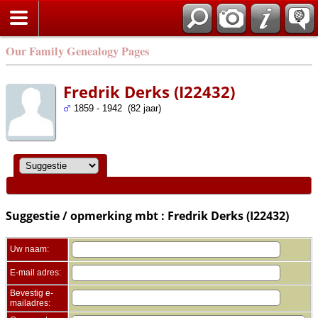
Zoek
Our Family Genealogy Pages
Fredrik Derks (I22432)
1859 - 1942 (82 jaar)
Suggestie / opmerking mbt : Fredrik Derks (I22432)
Uw naam:
E-mail adres:
Bevestig e-
mailadres: