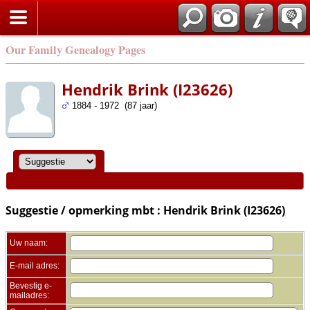
Zoek
Our Family Genealogy Pages
Hendrik Brink (I23626)
1884 - 1972 (87 jaar)
Suggestie / opmerking mbt : Hendrik Brink (I23626)
Uw naam:
E-mail adres:
Bevestig e-
mailadres: