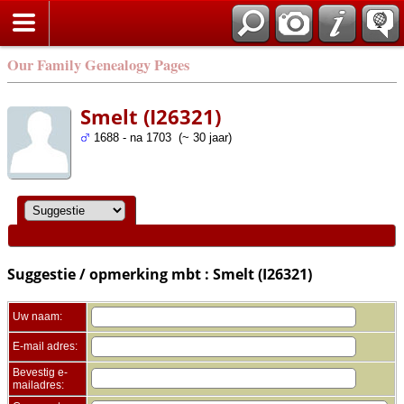
Zoek
Our Family Genealogy Pages
Smelt (I26321)
1688 - na 1703 (~ 30 jaar)
Suggestie / opmerking mbt : Smelt (I26321)
Uw naam:
E-mail adres:
Bevestig e-
mailadres: