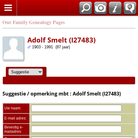
Zoek
Our Family Genealogy Pages
Adolf Smelt (I27483)
1903 - 1991 (87 jaar)
Suggestie / opmerking mbt : Adolf Smelt (I27483)
Uw naam:
E-mail adres:
Bevestig e-
mailadres: