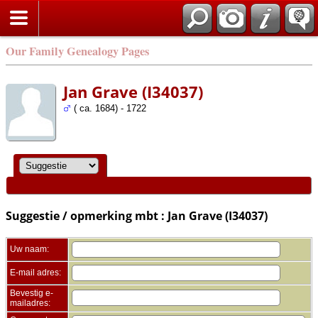
Zoek
Our Family Genealogy Pages
Jan Grave (I34037)
( ca. 1684) - 1722
Suggestie / opmerking mbt : Jan Grave (I34037)
Uw naam:
E-mail adres:
Bevestig e-
mailadres: