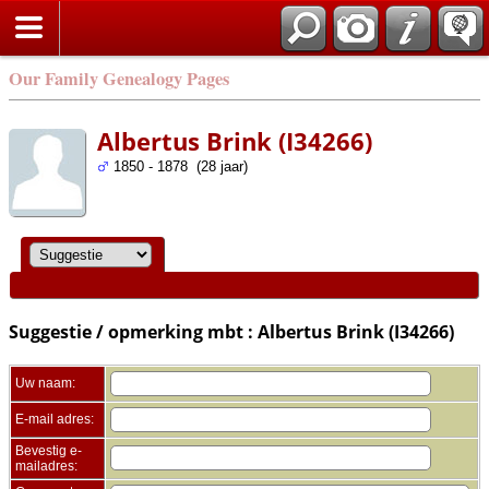
Zoek
Our Family Genealogy Pages
Albertus Brink (I34266)
1850 - 1878 (28 jaar)
Suggestie / opmerking mbt : Albertus Brink (I34266)
Uw naam:
E-mail adres:
Bevestig e-
mailadres: