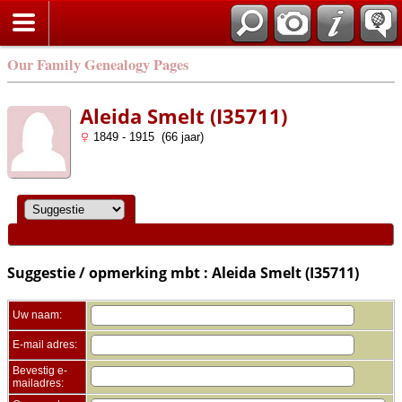
Zoek
Our Family Genealogy Pages
Aleida Smelt (I35711)
1849 - 1915 (66 jaar)
Suggestie / opmerking mbt : Aleida Smelt (I35711)
Uw naam:
E-mail adres:
Bevestig e-
mailadres: