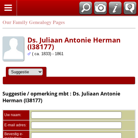
Zoek
Our Family Genealogy Pages
Ds. Juliaan Antonie Herman
(I38177)
( ca. 1833) - 1861
Suggestie / opmerking mbt : Ds. Juliaan Antonie
Herman (I38177)
Uw naam:
E-mail adres:
Bevestig e-