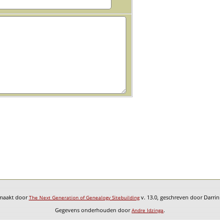
emaakt door
v. 13.0, geschreven door Darri
The Next Generation of Genealogy Sitebuilding
Gegevens onderhouden door
.
Andre Idzinga