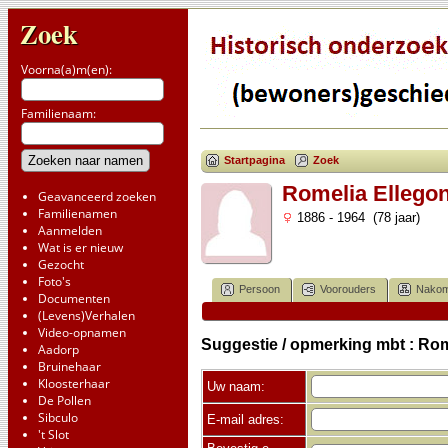
Zoek
Voorna(a)m(en):
Familienaam:
Startpagina
Zoek
Romelia Ellegon
Geavanceerd zoeken
Familienamen
1886 - 1964 (78 jaar)
Aanmelden
Wat is er nieuw
Gezocht
Foto's
Persoon
Voorouders
Nakom
Documenten
(Levens)Verhalen
Video-opnamen
Suggestie / opmerking mbt : Rom
Aadorp
Bruinehaar
Kloosterhaar
Uw naam:
De Pollen
Sibculo
E-mail adres:
't Slot