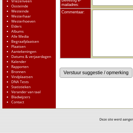
Bevestig e-
Vriezenveen
mailadres:
Oosteinde
Westeinde
Commentaar:
Westerhaar
Westerhoeven
Elders
Albums
Alle Media
Begraafplaatsen
Plaatsen
Aantekeningen
Datums & verjaardagen
Kalender
Rapporten
Bronnen
Vindplaatsen
DNA Tests
Statistieken
Verander van taal
Bladwijzers
Contact
Deze site werd aang