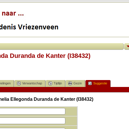
da Duranda de Kanter (I38432)
elingen
Verwantschap
Tijdlijn
Gezin
Suggestie
elia Ellegonda Duranda de Kanter (I38432)