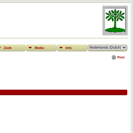
Zoek
Media
Info
Print