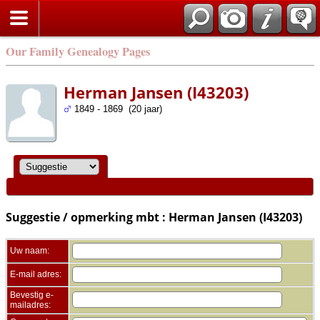
Zoek
Our Family Genealogy Pages
Herman Jansen (I43203)
1849 - 1869 (20 jaar)
Suggestie / opmerking mbt : Herman Jansen (I43203)
Uw naam:
E-mail adres:
Bevestig e-
mailadres: