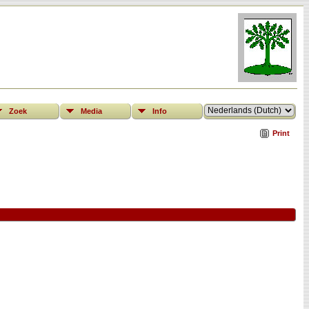
Zoek
Media
Info
Print