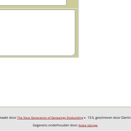
emaakt door
v. 13.0, geschreven door Darri
The Next Generation of Genealogy Sitebuilding
Gegevens onderhouden door
.
Andre Idzinga