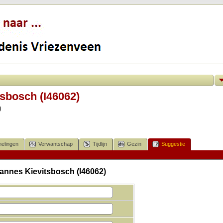
sbosch (I46062)
)
elingen
Verwantschap
Tijdlijn
Gezin
Suggestie
annes Kievitsbosch (I46062)