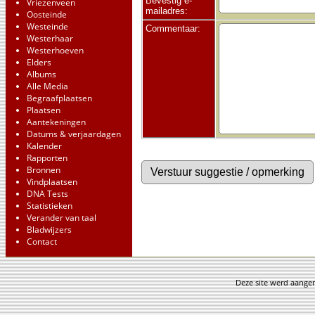
Bevestig e-
Vriezenveen
mailadres:
Oosteinde
Westeinde
Commentaar:
Westerhaar
Westerhoeven
Elders
Albums
Alle Media
Begraafplaatsen
Plaatsen
Aantekeningen
Datums & verjaardagen
Kalender
Rapporten
Bronnen
Vindplaatsen
DNA Tests
Statistieken
Verander van taal
Bladwijzers
Contact
Deze site werd aang