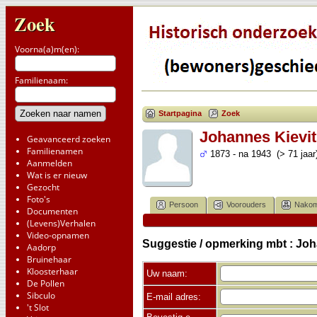
Zoek
Voorna(a)m(en):
Familienaam:
Startpagina
Zoek
Johannes Kievit
Geavanceerd zoeken
Familienamen
1873 - na 1943 (> 71 jaar
Aanmelden
Wat is er nieuw
Gezocht
Foto's
Persoon
Voorouders
Nakom
Documenten
(Levens)Verhalen
Video-opnamen
Suggestie / opmerking mbt : Joh
Aadorp
Bruinehaar
Kloosterhaar
Uw naam:
De Pollen
Sibculo
E-mail adres:
't Slot