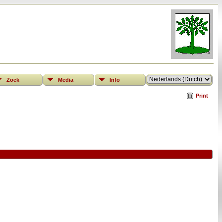
Zoek
Media
Info
Print