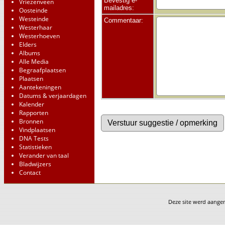
Bevestig e-
Vriezenveen
mailadres:
Oosteinde
Westeinde
Commentaar:
Westerhaar
Westerhoeven
Elders
Albums
Alle Media
Begraafplaatsen
Plaatsen
Aantekeningen
Datums & verjaardagen
Kalender
Rapporten
Bronnen
Vindplaatsen
DNA Tests
Statistieken
Verander van taal
Bladwijzers
Contact
Deze site werd aang