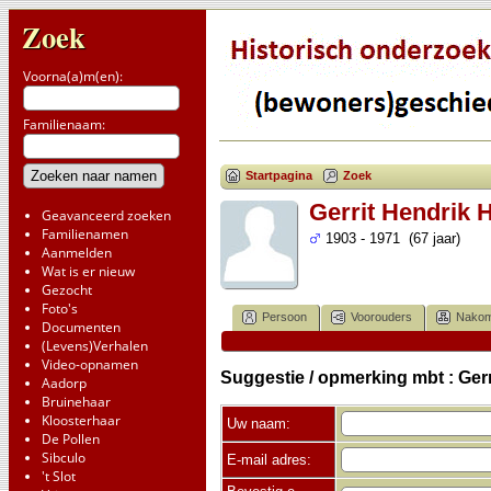
Zoek
Voorna(a)m(en):
Familienaam:
Startpagina
Zoek
Gerrit Hendrik 
Geavanceerd zoeken
Familienamen
1903 - 1971 (67 jaar)
Aanmelden
Wat is er nieuw
Gezocht
Foto's
Persoon
Voorouders
Nakom
Documenten
(Levens)Verhalen
Video-opnamen
Suggestie / opmerking mbt : Gerr
Aadorp
Bruinehaar
Kloosterhaar
Uw naam:
De Pollen
Sibculo
E-mail adres:
't Slot