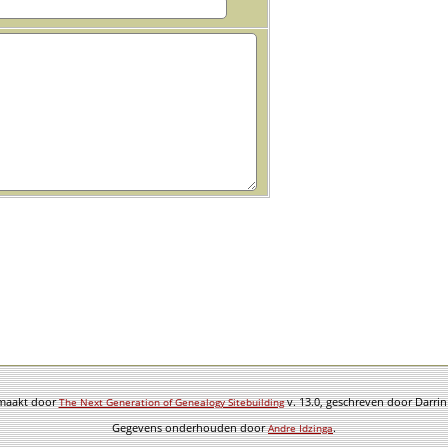
emaakt door
v. 13.0, geschreven door Darri
The Next Generation of Genealogy Sitebuilding
Gegevens onderhouden door
.
Andre Idzinga