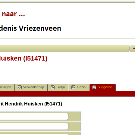
Huisken (I51471)
elingen
Verwantschap
Tijdlijn
Gezin
Suggestie
it Hendrik Huisken (I51471)