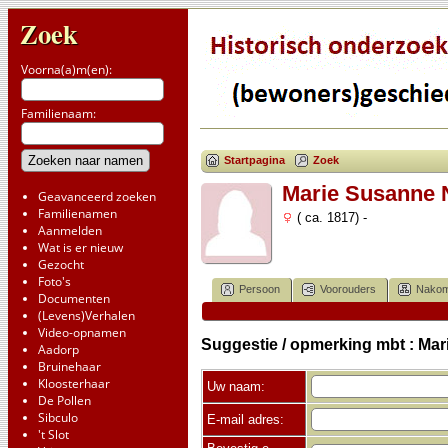
Zoek
Voorna(a)m(en):
Familienaam:
Startpagina
Zoek
Marie Susanne 
Geavanceerd zoeken
Familienamen
( ca. 1817) -
Aanmelden
Wat is er nieuw
Gezocht
Foto's
Persoon
Voorouders
Nakom
Documenten
(Levens)Verhalen
Video-opnamen
Suggestie / opmerking mbt : Ma
Aadorp
Bruinehaar
Kloosterhaar
Uw naam:
De Pollen
Sibculo
E-mail adres:
't Slot