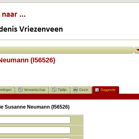
Neumann (I56526)
elingen
Verwantschap
Tijdlijn
Gezin
Suggestie
rie Susanne Neumann (I56526)