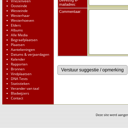
Bevestig e-
Vriezenveen
mailadres:
Oosteinde
Westeinde
Commentaar:
Westerhaar
Westerhoeven
Elders
Albums
Alle Media
Begraafplaatsen
Plaatsen
Aantekeningen
Datums & verjaardagen
Kalender
Rapporten
Bronnen
Vindplaatsen
DNA Tests
Statistieken
Verander van taal
Bladwijzers
Contact
Deze site werd aang