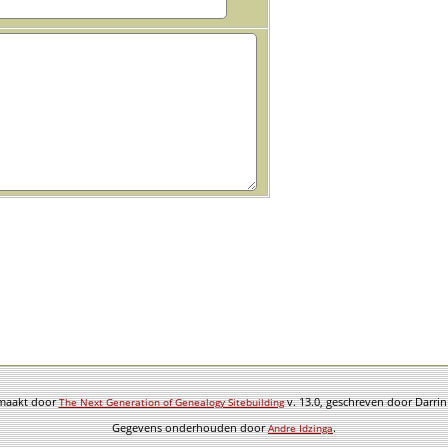
emaakt door
v. 13.0, geschreven door Darri
The Next Generation of Genealogy Sitebuilding
Gegevens onderhouden door
.
Andre Idzinga