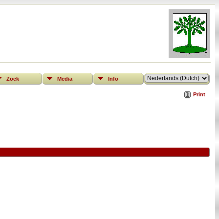
Zoek
Media
Info
Print