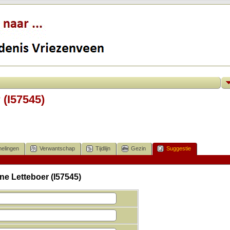
 (I57545)
elingen
Verwantschap
Tijdlijn
Gezin
Suggestie
ne Letteboer (I57545)