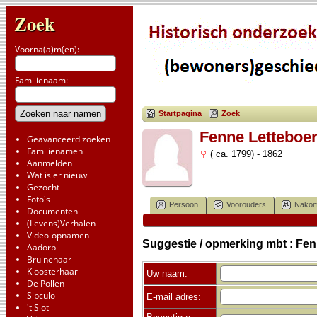
Zoek
Voorna(a)m(en):
Familienaam:
Startpagina
Zoek
Fenne Letteboer
Geavanceerd zoeken
Familienamen
( ca. 1799) - 1862
Aanmelden
Wat is er nieuw
Gezocht
Foto's
Persoon
Voorouders
Nakom
Documenten
(Levens)Verhalen
Video-opnamen
Suggestie / opmerking mbt : Fen
Aadorp
Bruinehaar
Kloosterhaar
Uw naam:
De Pollen
Sibculo
E-mail adres:
't Slot