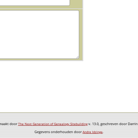
emaakt door
v. 13.0, geschreven door Darri
The Next Generation of Genealogy Sitebuilding
Gegevens onderhouden door
.
Andre Idzinga