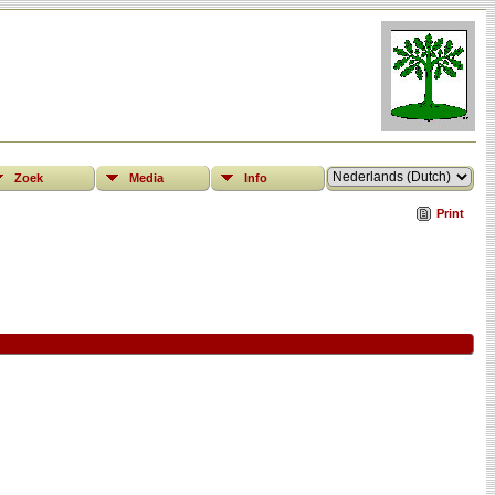
Zoek
Media
Info
Print