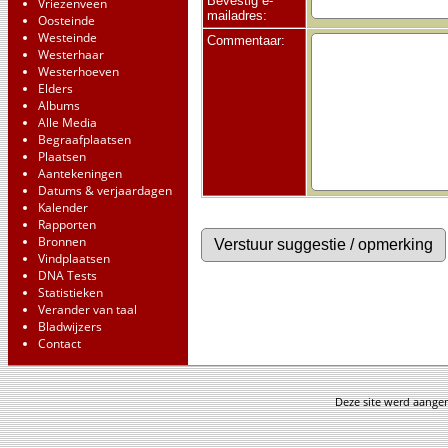
Bevestig e-
Vriezenveen
mailadres:
Oosteinde
Westeinde
Commentaar:
Westerhaar
Westerhoeven
Elders
Albums
Alle Media
Begraafplaatsen
Plaatsen
Aantekeningen
Datums & verjaardagen
Kalender
Rapporten
Bronnen
Vindplaatsen
DNA Tests
Statistieken
Verander van taal
Bladwijzers
Contact
Deze site werd aang