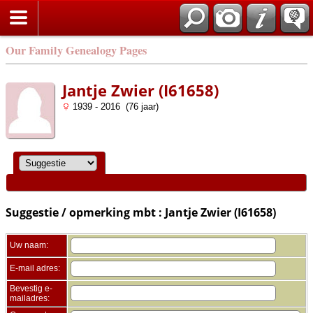
Zoek
Our Family Genealogy Pages
Jantje Zwier (I61658)
1939 - 2016 (76 jaar)
Suggestie / opmerking mbt : Jantje Zwier (I61658)
Uw naam:
E-mail adres:
Bevestig e-
mailadres: