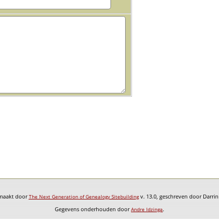
emaakt door
v. 13.0, geschreven door Darri
The Next Generation of Genealogy Sitebuilding
Gegevens onderhouden door
.
Andre Idzinga