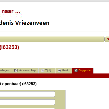
(I63253)
elingen
Verwantschap
Tijdlijn
Gezin
Suggestie
t openbaar] (I63253)