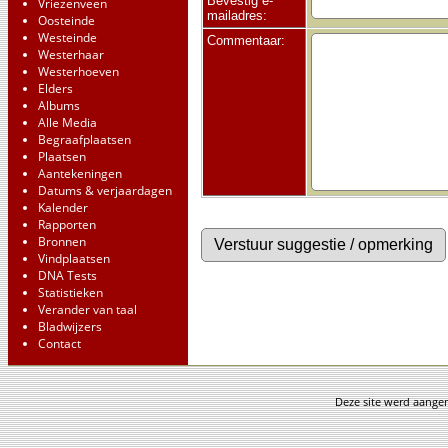
Bevestig e-
Vriezenveen
mailadres:
Oosteinde
Westeinde
Commentaar:
Westerhaar
Westerhoeven
Elders
Albums
Alle Media
Begraafplaatsen
Plaatsen
Aantekeningen
Datums & verjaardagen
Kalender
Rapporten
Bronnen
Vindplaatsen
DNA Tests
Statistieken
Verander van taal
Bladwijzers
Contact
Deze site werd aang