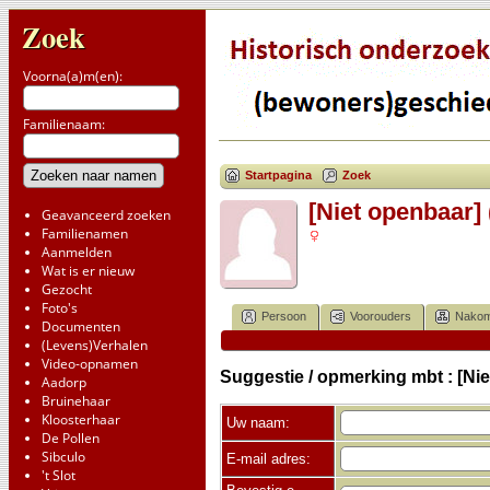
Zoek
Voorna(a)m(en):
Familienaam:
Startpagina
Zoek
[Niet openbaar] 
Geavanceerd zoeken
Familienamen
Aanmelden
Wat is er nieuw
Gezocht
Foto's
Persoon
Voorouders
Nakom
Documenten
(Levens)Verhalen
Video-opnamen
Suggestie / opmerking mbt : [Nie
Aadorp
Bruinehaar
Kloosterhaar
Uw naam:
De Pollen
Sibculo
E-mail adres:
't Slot