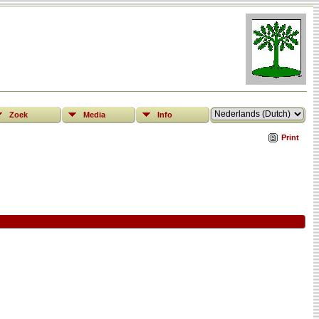
Zoek
Media
Info
Print