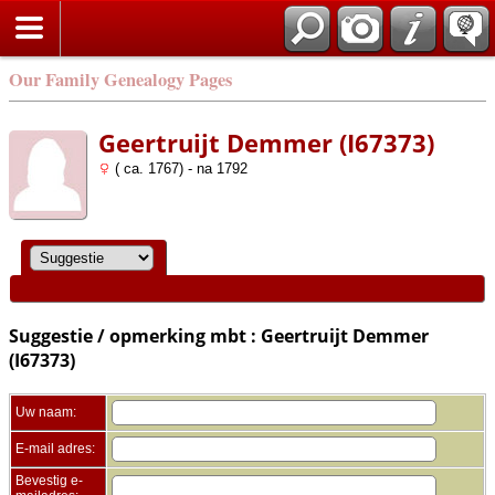
Zoek
Our Family Genealogy Pages
Geertruijt Demmer (I67373)
( ca. 1767) - na 1792
Suggestie / opmerking mbt : Geertruijt Demmer
(I67373)
Uw naam:
E-mail adres:
Bevestig e-