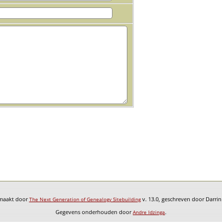
emaakt door
v. 13.0, geschreven door Darri
The Next Generation of Genealogy Sitebuilding
Gegevens onderhouden door
.
Andre Idzinga