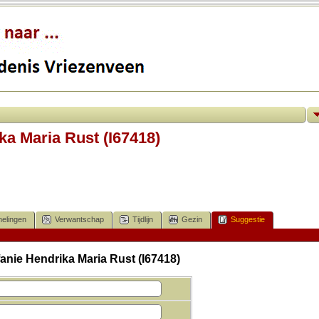
ka Maria Rust (I67418)
elingen
Verwantschap
Tijdlijn
Gezin
Suggestie
anie Hendrika Maria Rust (I67418)