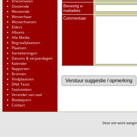
Vriezenveen
Oosteinde
Bevestig e-
mailadres:
Westeinde
Westerhaar
Commentaar:
Westerhoeven
Elders
Albums
Alle Media
Begraafplaatsen
Plaatsen
Aantekeningen
Datums & verjaardagen
Kalender
Rapporten
Bronnen
Vindplaatsen
DNA Tests
Statistieken
Verander van taal
Bladwijzers
Contact
Deze site werd aang