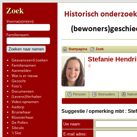
Zoek
Voorna(a)m(en):
Familienaam:
Startpagina
Zoek
Stefanie Hendri
Geavanceerd zoeken
Familienamen
Aanmelden
Wat is er nieuw
Gezocht
Foto's
Documenten
Persoon
Voorouders
Nakom
(Levens)Verhalen
Video-opnamen
Aadorp
Suggestie / opmerking mbt : Stef
Bruinehaar
Kloosterhaar
De Pollen
Uw naam:
Sibculo
't Slot
E-mail adres: