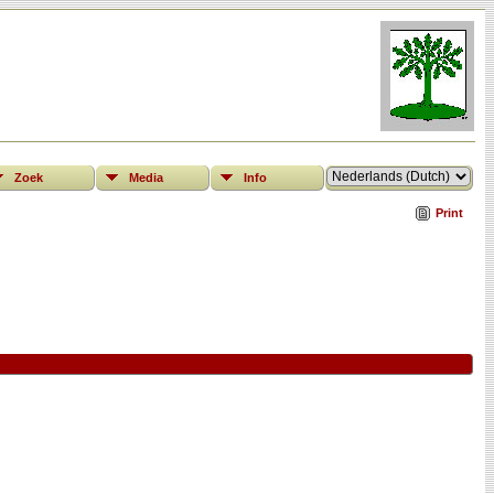
Zoek
Media
Info
Print