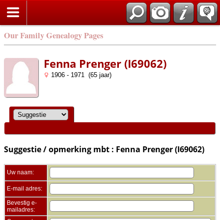
Zoek
Our Family Genealogy Pages
Fenna Prenger (I69062)
1906 - 1971 (65 jaar)
Suggestie / opmerking mbt : Fenna Prenger (I69062)
Uw naam:
E-mail adres:
Bevestig e-
mailadres: