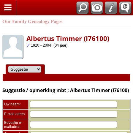
Zoek
Our Family Genealogy Pages
Albertus Timmer (I76100)
1920 - 2004 (84 jaar)
Suggestie / opmerking mbt : Albertus Timmer (I76100)
Uw naam:
E-mail adres:
Bevestig e-
mailadres: