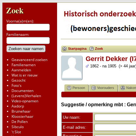
Zoek
Voorna(a)m(en):
Familienaam:
Startpagina
Zoek
Gerrit Dekker (I
Geavanceerd zoeken
Familienamen
1862 - na 1905 (> 44 jaar
Aanmelden
Wat is er nieuw
Gezocht
Foto's
Persoon
Voorouders
Nakom
Documenten
(Levens)Verhalen
Video-opnamen
Suggestie / opmerking mbt : Gerr
Aadorp
Bruinehaar
Kloosterhaar
Uw naam:
De Pollen
Sibculo
E-mail adres:
't Slot