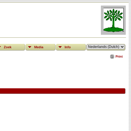
Zoek
Media
Info
Print