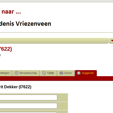
7622)
)
elingen
Verwantschap
Tijdlijn
Gezin
Suggestie
it Dekker (I7622)