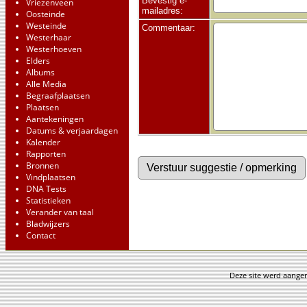
Bevestig e-
Vriezenveen
mailadres:
Oosteinde
Westeinde
Commentaar:
Westerhaar
Westerhoeven
Elders
Albums
Alle Media
Begraafplaatsen
Plaatsen
Aantekeningen
Datums & verjaardagen
Kalender
Rapporten
Bronnen
Vindplaatsen
DNA Tests
Statistieken
Verander van taal
Bladwijzers
Contact
Deze site werd aang