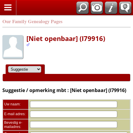
Zoek
Our Family Genealogy Pages
[Niet openbaar] (I79916)
Suggestie / opmerking mbt : [Niet openbaar] (I79916)
Uw naam:
E-mail adres:
Bevestig e-
mailadres: