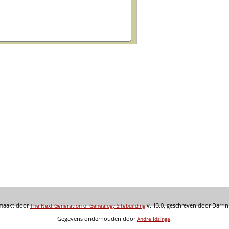
emaakt door
v. 13.0, geschreven door Darri
The Next Generation of Genealogy Sitebuilding
Gegevens onderhouden door
.
Andre Idzinga