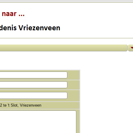
2 te 't Slot, Vriezenveen