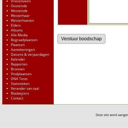
Vriezenveen
Oosteinde
Westeinde
Westerhaar
Westerhoeven
Elders
Albums
Alle Media
Begraafplaatsen
Plaatsen
Aantekeningen
Datums & verjaardagen
Kalender
Rapporten
Bronnen
Vindplaatsen
DNA Tests
Statistieken
Verander van taal
Bladwijzers
Contact
Deze site werd aang