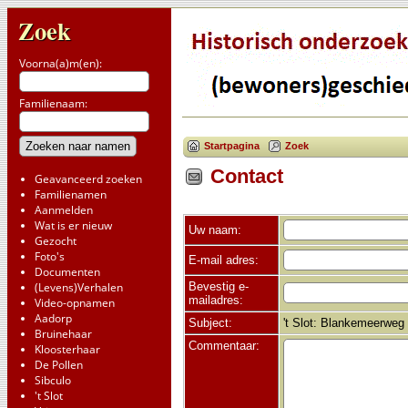
Zoek
Voorna(a)m(en):
Familienaam:
Startpagina
Zoek
Contact
Geavanceerd zoeken
Familienamen
Aanmelden
Wat is er nieuw
Uw naam:
Gezocht
Foto's
E-mail adres:
Documenten
Bevestig e-
(Levens)Verhalen
mailadres:
Video-opnamen
Aadorp
Subject:
't Slot: Blankemeerweg 
Bruinehaar
Commentaar:
Kloosterhaar
De Pollen
Sibculo
't Slot