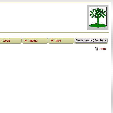
Zoek
Media
Info
Print