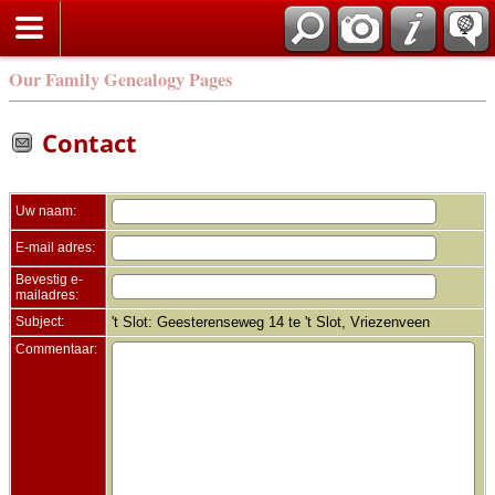
Zoek
Our Family Genealogy Pages
Contact
Uw naam:
E-mail adres:
Bevestig e-
mailadres:
Subject:
't Slot: Geesterenseweg 14 te 't Slot, Vriezenveen
Commentaar: