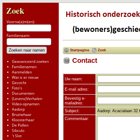
Zoek
Voorna(a)m(en):
Familienaam:
Startpagina
Zoek
Contact
Geavanceerd zoeken
Familienamen
Aanmelden
Wat is er nieuw
Uw naam:
Gezocht
Foto's
E-mail adres:
Documenten
Bevestig e-
(Levens)Verhalen
mailadres:
Video-opnamen
Aadorp
Subject:
Aadorp: Acacialaan 32 
Bruinehaar
Commentaar:
Kloosterhaar
De Pollen
Sibculo
't Slot