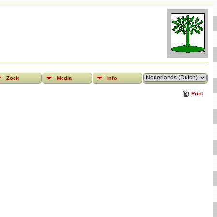
Zoek
Media
Info
Print