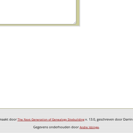
emaakt door
v. 13.0, geschreven door Darri
The Next Generation of Genealogy Sitebuilding
Gegevens onderhouden door
.
Andre Idzinga