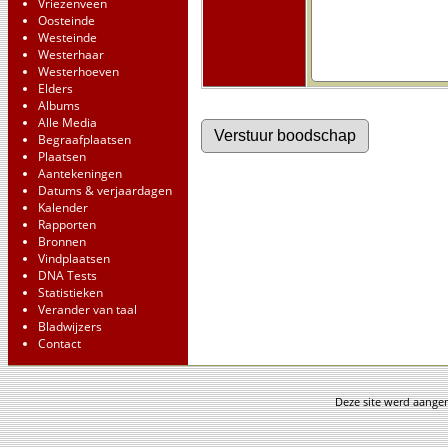
Vriezenveen
Oosteinde
Westeinde
Westerhaar
Westerhoeven
Elders
Albums
Alle Media
Begraafplaatsen
Plaatsen
Aantekeningen
Datums & verjaardagen
Kalender
Rapporten
Bronnen
Vindplaatsen
DNA Tests
Statistieken
Verander van taal
Bladwijzers
Contact
Deze site werd aang