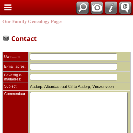
Zoek
Our Family Genealogy Pages
Contact
Uw naam:
E-mail adres:
Bevestig e-
mailadres:
Subject:
Aadorp: Albardastraat 03 te Aadorp, Vriezenveen
Commentaar: