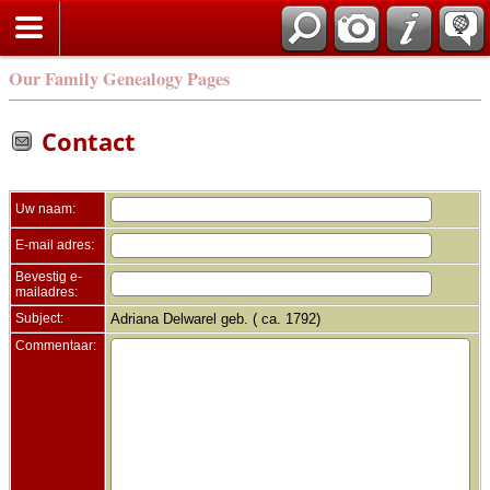
Zoek
Our Family Genealogy Pages
Contact
Uw naam:
E-mail adres:
Bevestig e-
mailadres:
Subject:
Adriana Delwarel geb. ( ca. 1792)
Commentaar: