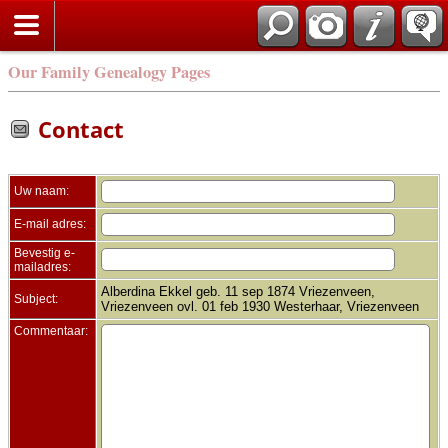
Zoek
Our Family Genealogy Pages
Contact
Uw naam:
E-mail adres:
Bevestig e-
mailadres:
Alberdina Ekkel geb. 11 sep 1874 Vriezenveen,
Subject:
Vriezenveen ovl. 01 feb 1930 Westerhaar, Vriezenveen
Commentaar: