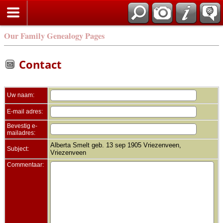
Zoek
Our Family Genealogy Pages
Contact
Uw naam:
E-mail adres:
Bevestig e-
mailadres:
Alberta Smelt geb. 13 sep 1905 Vriezenveen,
Subject:
Vriezenveen
Commentaar: