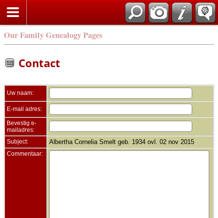
Zoek
Our Family Genealogy Pages
Contact
Uw naam:
E-mail adres:
Bevestig e-
mailadres:
Subject:
Albertha Cornelia Smelt geb. 1934 ovl. 02 nov 2015
Commentaar: