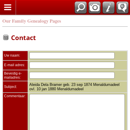
Zoek
Our Family Genealogy Pages
Contact
Uw naam:
E-mail adres:
Bevestig e-
mailadres:
Aleida Dela Bramer geb. 23 sep 1874 Menaldumadeel
Subject:
ovl. 10 jan 1880 Menaldumadeel
Commentaar: