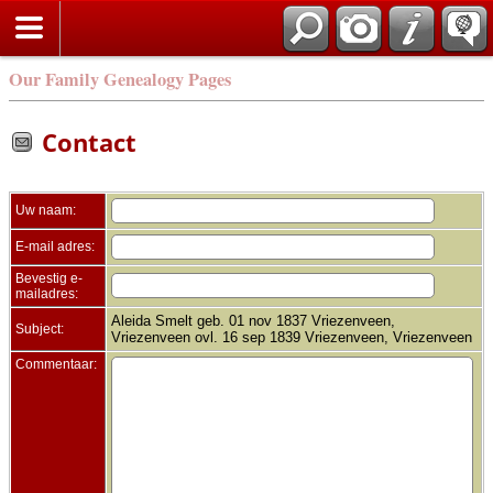
Zoek
Our Family Genealogy Pages
Contact
Uw naam:
E-mail adres:
Bevestig e-
mailadres:
Aleida Smelt geb. 01 nov 1837 Vriezenveen,
Subject:
Vriezenveen ovl. 16 sep 1839 Vriezenveen, Vriezenveen
Commentaar: