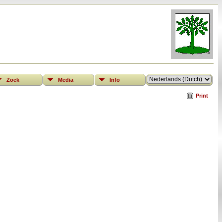
Zoek
Media
Info
Print