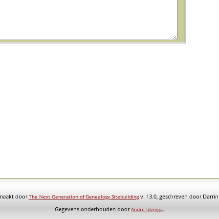
emaakt door
v. 13.0, geschreven door Darri
The Next Generation of Genealogy Sitebuilding
Gegevens onderhouden door
.
Andre Idzinga