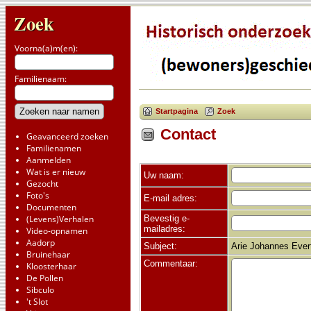
Zoek
Voorna(a)m(en):
Familienaam:
Startpagina
Zoek
Contact
Geavanceerd zoeken
Familienamen
Aanmelden
Wat is er nieuw
Uw naam:
Gezocht
Foto's
E-mail adres:
Documenten
Bevestig e-
(Levens)Verhalen
mailadres:
Video-opnamen
Aadorp
Subject:
Arie Johannes Evert
Bruinehaar
Commentaar:
Kloosterhaar
De Pollen
Sibculo
't Slot