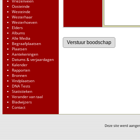
Vriezenveen
Oosteinde
Westeinde
Westerhaar
Westerhoeven
Elders
Albums
Alle Media
Begraafplaatsen
Plaatsen
Aantekeningen
Datums & verjaardagen
Kalender
Rapporten
Bronnen
Vindplaatsen
DNA Tests
Statistieken
Verander van taal
Bladwijzers
Contact
Deze site werd aang