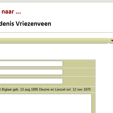
 Biglaar geb. 13 aug 1895 Deurne en Liessel ovl. 12 nov 1970