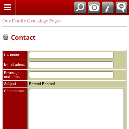
Zoek
Our Family Genealogy Pages
Contact
Uw naam:
E-mail adres:
Bevestig e-
mailadres:
Subject:
Berend Berkhof
Commentaar: