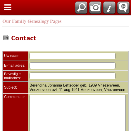
Zoek
Our Family Genealogy Pages
Contact
Uw naam:
E-mail adres:
Bevestig e-
mailadres:
Berendina Johanna Letteboer geb. 1939 Vriezenveen,
Subject:
Vriezenveen ovl. 11 aug 1941 Vriezenveen, Vriezenveen
Commentaar: