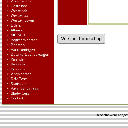
Vriezenveen
Oosteinde
Westeinde
Westerhaar
Westerhoeven
Elders
Albums
Alle Media
Begraafplaatsen
Plaatsen
Aantekeningen
Datums & verjaardagen
Kalender
Rapporten
Bronnen
Vindplaatsen
DNA Tests
Statistieken
Verander van taal
Bladwijzers
Contact
Deze site werd aang