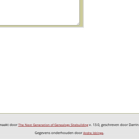
emaakt door
v. 13.0, geschreven door Darri
The Next Generation of Genealogy Sitebuilding
Gegevens onderhouden door
.
Andre Idzinga