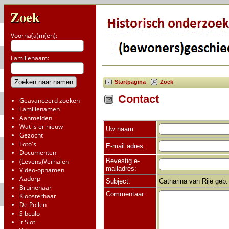
Zoek
Voorna(a)m(en):
Familienaam:
Startpagina
Zoek
Contact
Geavanceerd zoeken
Familienamen
Aanmelden
Wat is er nieuw
Uw naam:
Gezocht
Foto's
E-mail adres:
Documenten
Bevestig e-
(Levens)Verhalen
mailadres:
Video-opnamen
Aadorp
Subject:
Catharina van Rije geb.
Bruinehaar
Commentaar:
Kloosterhaar
De Pollen
Sibculo
't Slot