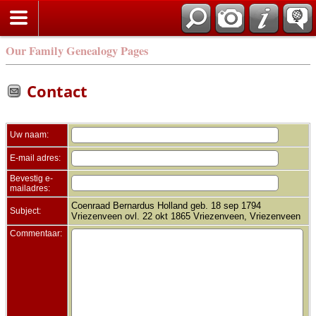
Zoek
Our Family Genealogy Pages
Contact
Uw naam:
E-mail adres:
Bevestig e-
mailadres:
Coenraad Bernardus Holland geb. 18 sep 1794
Subject:
Vriezenveen ovl. 22 okt 1865 Vriezenveen, Vriezenveen
Commentaar: