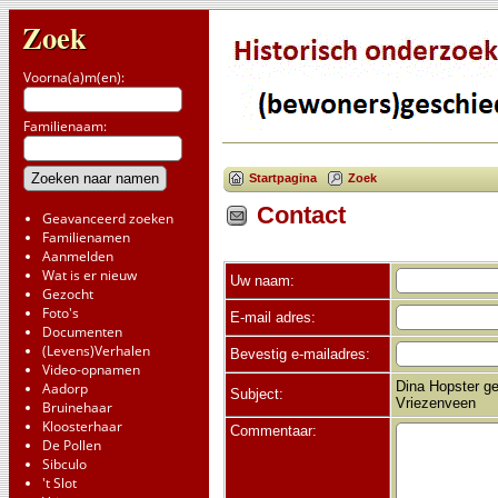
Zoek
Voorna(a)m(en):
Familienaam:
Startpagina
Zoek
Contact
Geavanceerd zoeken
Familienamen
Aanmelden
Wat is er nieuw
Uw naam:
Gezocht
Foto's
E-mail adres:
Documenten
(Levens)Verhalen
Bevestig e-mailadres:
Video-opnamen
Dina Hopster ge
Aadorp
Subject:
Vriezenveen
Bruinehaar
Kloosterhaar
Commentaar:
De Pollen
Sibculo
't Slot