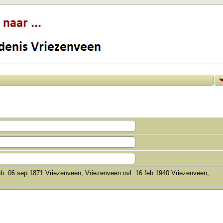
b. 06 sep 1871 Vriezenveen, Vriezenveen ovl. 16 feb 1940 Vriezenveen,