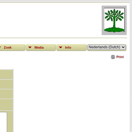
Zoek
Media
Info
Print