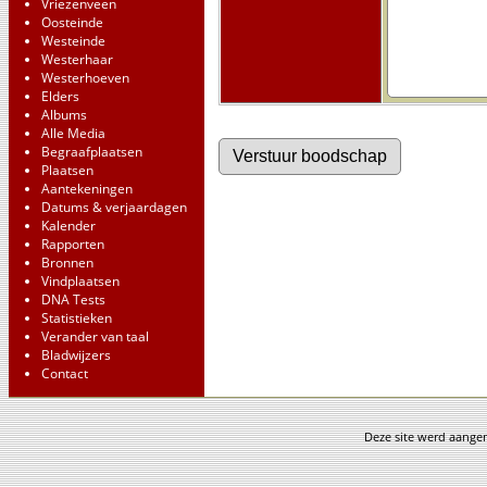
Vriezenveen
Oosteinde
Westeinde
Westerhaar
Westerhoeven
Elders
Albums
Alle Media
Begraafplaatsen
Plaatsen
Aantekeningen
Datums & verjaardagen
Kalender
Rapporten
Bronnen
Vindplaatsen
DNA Tests
Statistieken
Verander van taal
Bladwijzers
Contact
Deze site werd aang