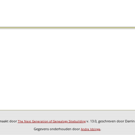
emaakt door
v. 13.0, geschreven door Darri
The Next Generation of Genealogy Sitebuilding
Gegevens onderhouden door
.
Andre Idzinga