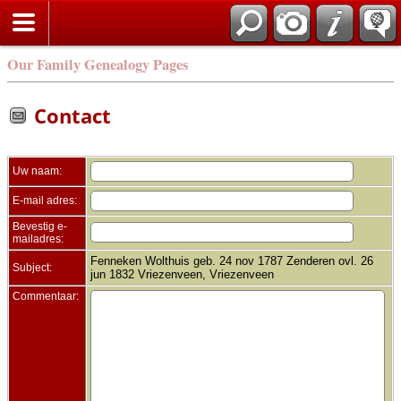
Zoek
Our Family Genealogy Pages
Contact
Uw naam:
E-mail adres:
Bevestig e-
mailadres:
Fenneken Wolthuis geb. 24 nov 1787 Zenderen ovl. 26
Subject:
jun 1832 Vriezenveen, Vriezenveen
Commentaar: