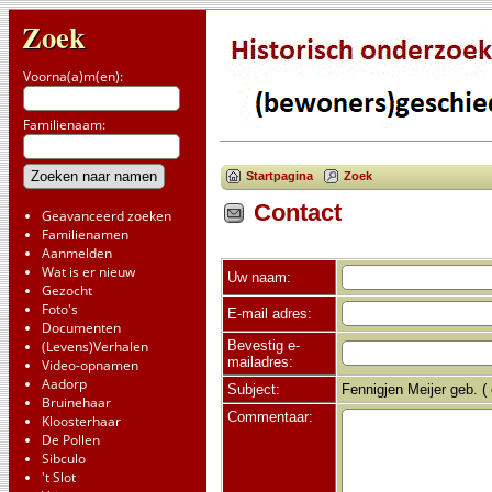
Zoek
Voorna(a)m(en):
Familienaam:
Startpagina
Zoek
Contact
Geavanceerd zoeken
Familienamen
Aanmelden
Wat is er nieuw
Uw naam:
Gezocht
Foto's
E-mail adres:
Documenten
Bevestig e-
(Levens)Verhalen
mailadres:
Video-opnamen
Aadorp
Subject:
Fennigjen Meijer geb. (
Bruinehaar
Commentaar:
Kloosterhaar
De Pollen
Sibculo
't Slot