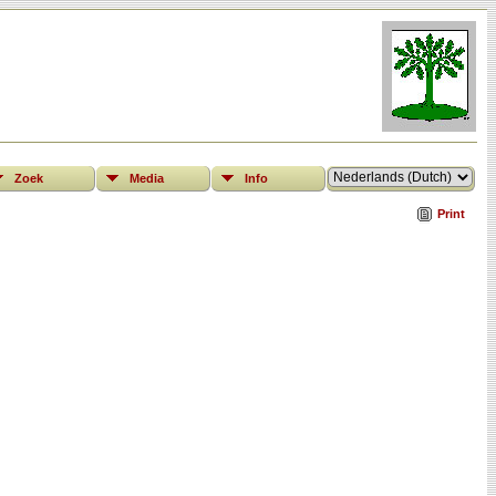
Zoek
Media
Info
Print