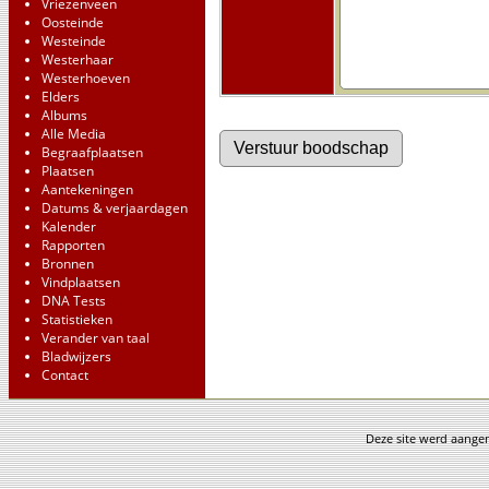
Vriezenveen
Oosteinde
Westeinde
Westerhaar
Westerhoeven
Elders
Albums
Alle Media
Begraafplaatsen
Plaatsen
Aantekeningen
Datums & verjaardagen
Kalender
Rapporten
Bronnen
Vindplaatsen
DNA Tests
Statistieken
Verander van taal
Bladwijzers
Contact
Deze site werd aang