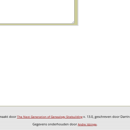
emaakt door
v. 13.0, geschreven door Darri
The Next Generation of Genealogy Sitebuilding
Gegevens onderhouden door
.
Andre Idzinga