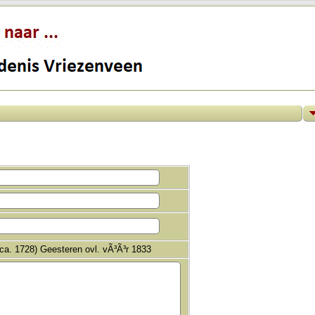
 ca. 1728) Geesteren ovl. vÃ³Ã³r 1833